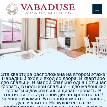
Перейти
к
ГЛАВН
содержимому
МЕНЮ
Эта квартира расположена на втором этаже.
Парадный вход и вход со двора. В квартире
две спальни. В малой спальне одна большая
кровать, в большой спальне – две маленькие
кровати и двуспальный диван-кровать. В
гостиной есть угловой диван-кровать на 2
человек и камин. В ванной комнате – ванна,
душ и унитаз. На кухне есть всё
необходимое: холодильник, плита, духовка,