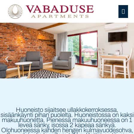
Siirry
sisältöön
PÄÄV
Huoneisto sijaitsee ullakkokerroksessa,
sisäänkäynti pihan puolelta. Huoneistossa on kaksi
makuuhuonetta. Pienessä makuuhuoneessa on 1
leveä sänky, isossa 2 kapeaa sänkyä.
Olohuoneessa kahden hengen kulmavuodesohva,