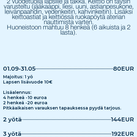
2 vuodetuolia lapsille ja takka. Keittiö on täysin
varusteltu (jääkaappi, liesi, uuni, astianpesukone,
leivänpaahdin, vedenkeitin, kahvinkeitin). Lisäksi
keittoastiat ja keittiössä ruokapöytä aterian
nauttimista varten.
Huoneistoon mahtuu 8 henkeä (6 aikuista ja 2
lasta).
01.09-31.05
80EUR
Majoitus: 1 yö
Lapsen lisävuode 10€
Lisäalennus:
4 henkeä -10 euroa
2 henkeä -20 euroa
Pitkäaikaisen varauksen tapauksessa pyydä tarjous.
2 yötä
144EUR
3 yötä
192EUR