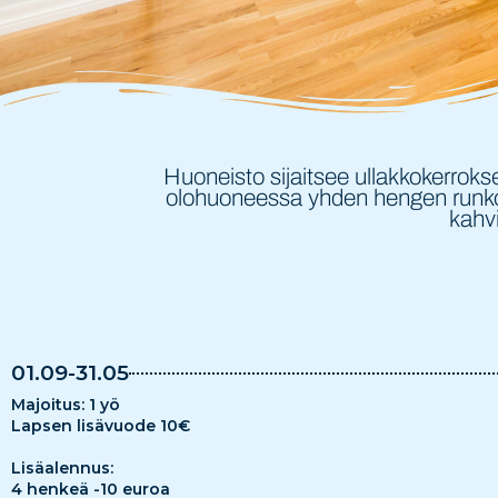
Huoneisto sijaitsee ullakkokerrok
olohuoneessa yhden hengen runkop
kahvi
01.09-31.05
Majoitus: 1 yö
Lapsen lisävuode 10€
Lisäalennus:
4 henkeä -10 euroa