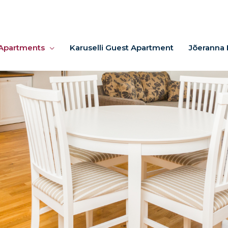
Apartments
Karuselli Guest Apartment
Jõeranna 