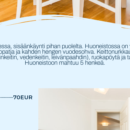
sessa, sisäänkäynti pihan puolelta. Huoneistossa on
atja ja kahden hengen vuodesohva. Keittonurkkaus (
nkeitin, vedenkeitin, leivänpaahdin), ruokapöytä ja 
Huoneistoon mahtuu 5 henkeä.
70EUR