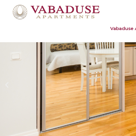
Siirry
sisältöön
Vabaduse 