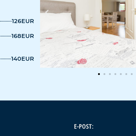
126EUR
168EUR
140EUR
E-POST: