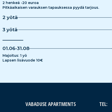
2 henkeä -20 euroa
Pitkäaikaisen varauksen tapauksessa pyydä tarjous.
2 yötä
3 yötä
01.06-31.08
Majoitus: 1 yö
Lapsen lisävuode 10€
VABADUSE APARTMENTS
TEL: