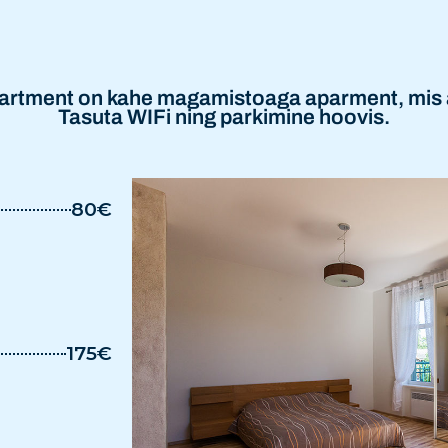
partment on kahe magamistoaga aparment, mis 
Tasuta WIFi ning parkimine hoovis.
80€
175€