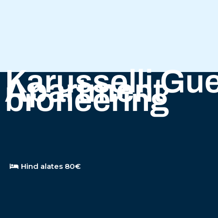
Karusselli Gu
Apartment
broneering
Hind alates 80€