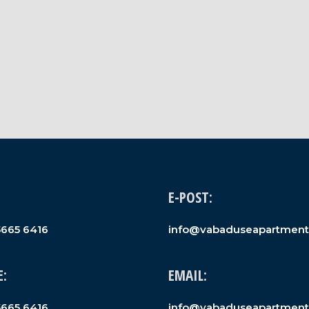
E-POST:
5665 6416
info@vabaduseapartment
:
EMAIL:
5665 6416
info@vabaduseapartment