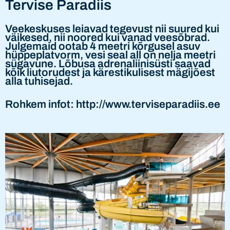
Tervise Paradiis
Veekeskuses leiavad tegevust nii suured kui
väikesed, nii noored kui vanad veesõbrad.
Julgemaid ootab 4 meetri kõrgusel asuv
hüppeplatvorm, vesi seal all on nelja meetri
sügavune. Lõbusa adrenaliinisüsti saavad
kõik liutorudest ja kärestikulisest mägijõest
alla tuhisejad.
Rohkem infot: http://www.terviseparadiis.ee