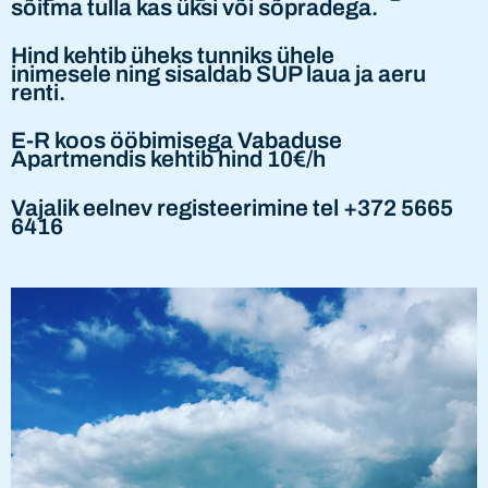
sõitma tulla kas üksi või sõpradega.
Hind kehtib üheks tunniks ühele
inimesele ning sisaldab SUP laua ja aeru
renti.
E-R koos ööbimisega Vabaduse
Apartmendis kehtib hind 10€/h
Vajalik eelnev registeerimine tel +372 5665
6416