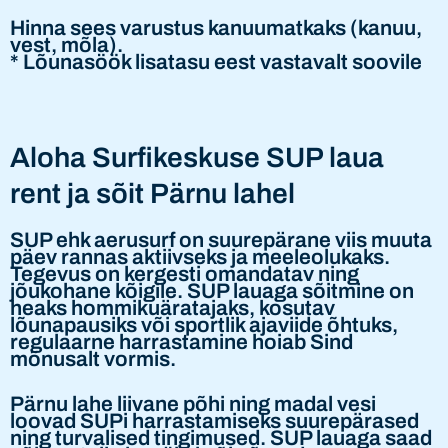
Hinna sees varustus kanuumatkaks (kanuu,
vest, mõla).
* Lõunasöök lisatasu eest vastavalt soovile
Aloha Surfikeskuse SUP laua
rent ja sõit Pärnu lahel
SUP ehk aerusurf on suurepärane viis muuta
päev rannas aktiivseks ja meeleolukaks.
Tegevus on kergesti omandatav ning
jõukohane kõigile. SUP lauaga sõitmine on
heaks hommikuäratajaks, kosutav
lõunapausiks või sportlik ajaviide õhtuks,
regulaarne harrastamine hoiab Sind
mõnusalt vormis.
Pärnu lahe liivane põhi ning madal vesi
loovad SUPi harrastamiseks suurepärased
ning turvalised tingimused. SUP lauaga saad