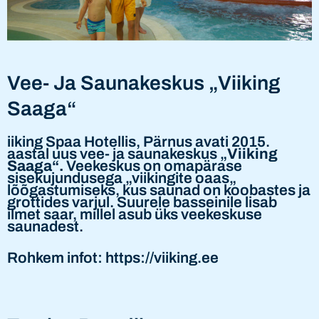
Vee- Ja Saunakeskus „Viiking
Saaga“
iiking Spaa Hotellis, Pärnus avati 2015.
aastal uus vee- ja saunakeskus „
Viiking
Saaga“.
Veekeskus on omapärase
sisekujundusega „viikingite oaas„
lõõgastumiseks, kus saunad on koobastes ja
grottides varjul. Suurele basseinile lisab
ilmet saar, millel asub üks veekeskuse
saunadest.
Rohkem infot: https://viiking.ee