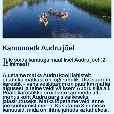
Kanuumatk Audru jõel
Tule sõida kanuuga maalilisel Audru jõel (2-
15 inimest)
Alustame matka Audru kooli lähistelt,
enamiku matkast on jõgi rahulik. Üks suurem
kärestik – vana veskitamm on paar km matka
algusest ja teine veidi väiksem Audru silla all.
Peale kärestikke on iidsete tammede all
mõnus koht Audru pargis väikeseks
jalasirutuseks. Matka lõpetame veidi enne
jõe suubumist merre. Kasutame 3-inimese
kanuusid, mida on lihtne juhtida ka kahekesi.