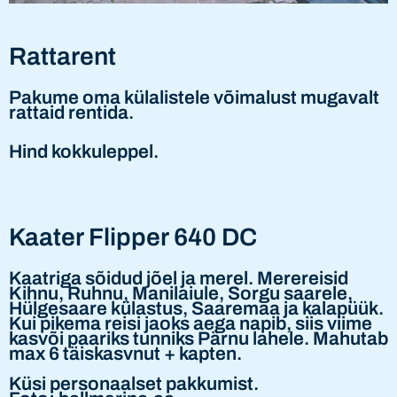
Rattarent
Pakume oma külalistele võimalust mugavalt
rattaid rentida.
Hind kokkuleppel.
Kaater Flipper 640 DC
Kaatriga sõidud jõel ja merel. Merereisid
Kihnu, Ruhnu, Manilaiule, Sorgu saarele,
Hülgesaare külastus, Saaremaa ja kalapüük.
Kui pikema reisi jaoks aega napib, siis viime
kasvõi paariks tunniks Pärnu lahele. Mahutab
max 6 täiskasvnut + kapten.
Küsi personaalset pakkumist.